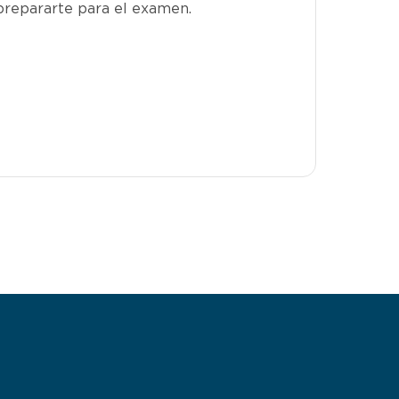
prepararte para el examen.
elegir 
ubicació