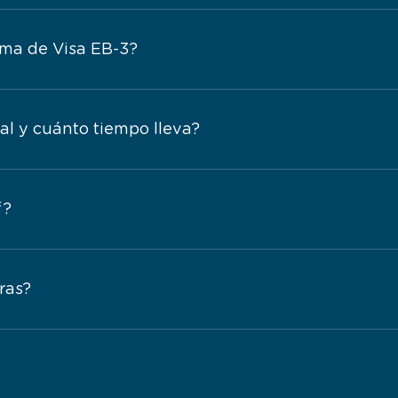
ama de Visa EB-3?
ial y cuánto tiempo lleva?
f?
ras?