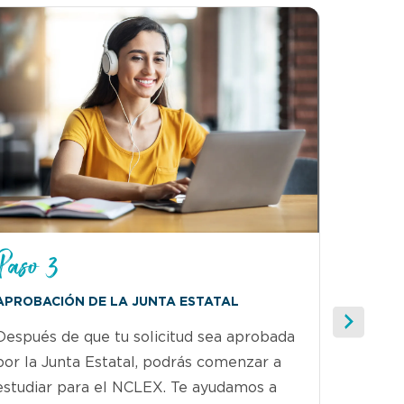
Paso 3
Paso 
APROBACIÓN DE LA JUNTA ESTATAL
REALIZA
Después de que tu solicitud sea aprobada
Si se d
por la Junta Estatal, podrás comenzar a
tomar e
estudiar para el NCLEX. Te ayudamos a
program