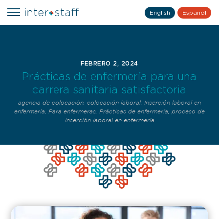
English
Español
FEBRERO 2, 2024
Prácticas de enfermería para una
carrera sanitaria satisfactoria
agencia de colocación
,
colocación laboral
,
Inserción laboral en
enfermería
,
Para enfermeras
,
Prácticas de enfermería
,
proceso de
inserción laboral en enfermería