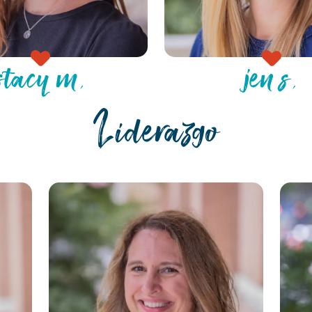
stacy m.
jen s.
Liderazgo