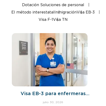
Dotación Soluciones de personal
El método interestatal
Inmigración
Visa EB-3
Visa F-1
Visa TN
Visa EB-3 para enfermeras
españolas
julio 30, 2026