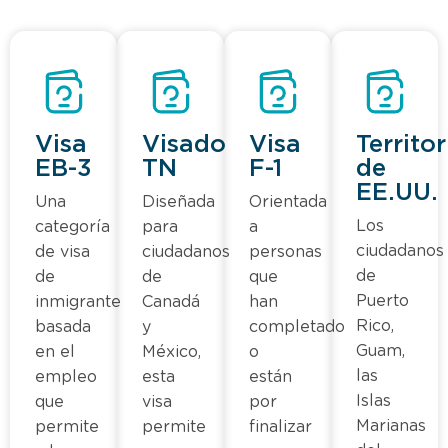
Visa
Visado
Visa
Territor
EB-3
TN
F-1
de
EE.UU.
Una
Diseñada
Orientada
Los
categoría
para
a
ciudadanos
de visa
ciudadanos
personas
de
de
de
que
Puerto
inmigrante
Canadá
han
Rico,
basada
y
completado
Guam,
en el
México,
o
las
empleo
esta
están
Islas
que
visa
por
Marianas
permite
permite
finalizar