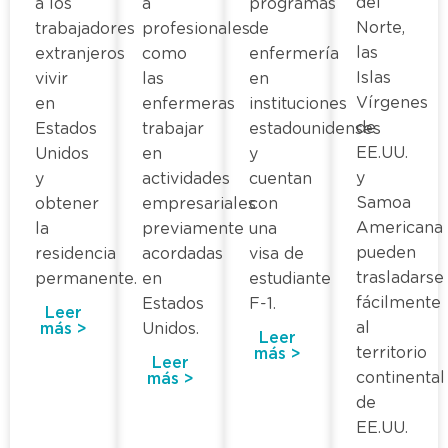
del
a los
a
programas
Norte,
trabajadores
profesionales
de
las
extranjeros
como
enfermería
Islas
vivir
las
en
Vírgenes
en
enfermeras
instituciones
de
Estados
trabajar
estadounidenses
EE.UU.
Unidos
en
y
y
y
actividades
cuentan
Samoa
obtener
empresariales
con
Americana
la
previamente
una
pueden
residencia
acordadas
visa de
trasladarse
permanente.
en
estudiante
fácilmente
Estados
F-1.
Leer
al
más >
Unidos.
Leer
territorio
más >
Leer
continental
más >
de
EE.UU.