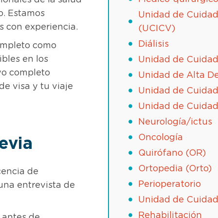
onales de la salud
o. Estamos
Unidad de Cuidado
 con experiencia.
(UCICV)
Diálisis
completo como
Unidad de Cuidado
ibles en los
yo completo
Unidad de Alta D
e visa y tu viaje
Unidad de Cuidado
Unidad de Cuidad
Neurología/ictus
Oncología
revia
Quirófano (OR)
Ortopedia (Orto)
cencia de
Perioperatorio
una entrevista de
Unidad de Cuidad
Rehabilitación
 antes de