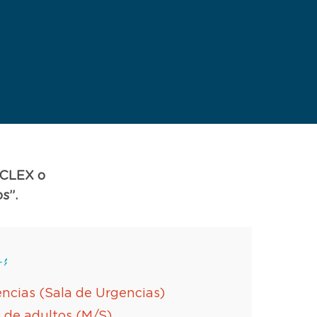
NCLEX o
s”.
:
ncias (Sala de Urgencias)
 de adultos (M/S)