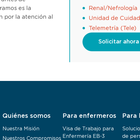
Renal/Nefrología
oramos es la
n por la atención al
Unidad de Cuidado
Telemetría (Tele)
Solicitar ahora
Quiénes somos
Para enfermeros
Para 
Nuestra Misión
Visa de Trabajo para
Soluci
Enfermería EB-3
de per
Nuestros Compromisos